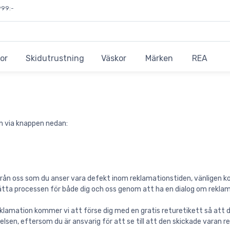
999:-
or
Skidutrustning
Väskor
Märken
REA
n via knappen nedan:
rån oss som du anser vara defekt inom reklamationstiden, vänligen 
rlätta processen för både dig och oss genom att ha en dialog om reklam
amation kommer vi att förse dig med en gratis returetikett så att du k
lsen, eftersom du är ansvarig för att se till att den skickade varan ret