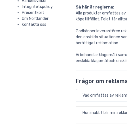
Handelsvillkor
Integritetspolicy
Så här är reglerna:
Presentkort
Alla produkter omfattas av 
Om Nortlander
köpetillfället. Felet får allt
Kontakta oss
Godkänner leverantören rekl
den enskilda situationen sa
berättigat reklamation.
Vi behandlar klagomål i sama
enskilda klagomål och enskil
Frågor om reklam
Vad omfattas av rekla
Hur snabbt blir min rek