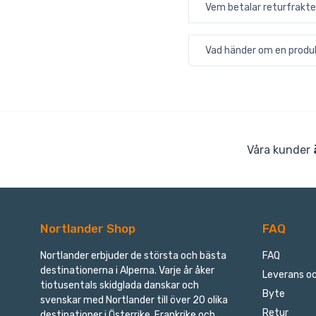
Vem betalar returfrakte
Vad händer om en produk
Våra kunder
Nortlander Shop
FAQ
Nortlander erbjuder de största och bästa
FAQ
destinationerna i Alperna. Varje år åker
Leverans oc
tiotusentals skidglada danskar och
Byte
svenskar med Nortlander till över 20 olika
Retur
destinationer i Österrike, Frankrike och