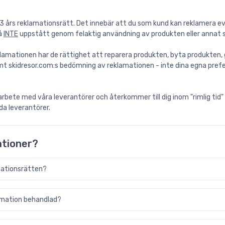
3 års reklamationsrätt. Det innebär att du som kund kan reklamera ev
så
INTE
uppstått genom felaktig användning av produkten eller annat so
amationen har de rättighet att reparera produkten, byta produkten, ge
mt skidresor.com:s bedömning av reklamationen - inte dina egna prefer
rbete med våra leverantörer och återkommer till dig inom "rimlig tid"
da leverantörer.
ationer?
mationsrätten?
lamation behandlad?