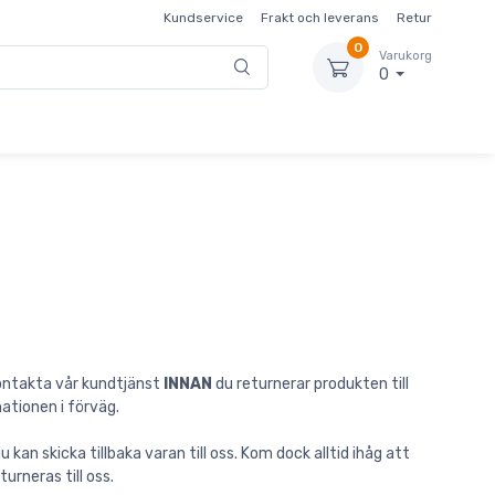
Kundservice
Frakt och leverans
Retur
0
Varukorg
0
kontakta vår kundtjänst
INNAN
du returnerar produkten till
ationen i förväg.
an skicka tillbaka varan till oss. Kom dock alltid ihåg att
urneras till oss.