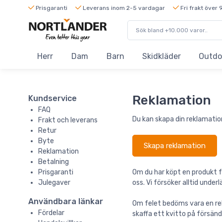
Prisgaranti
Leverans inom 2-5 vardagar
Fri frakt över 
Herr
Dam
Barn
Skidkläder
Outdo
Reklamation
Kundservice
FAQ
Du kan skapa din reklamatio
Frakt och leverans
Retur
Byte
Skapa reklamation
Reklamation
Betalning
Prisgaranti
Om du har köpt en produkt f
Julegaver
oss. Vi försöker alltid unde
Användbara länkar
Om felet bedöms vara en rekl
Fördelar
skaffa ett kvitto på försände