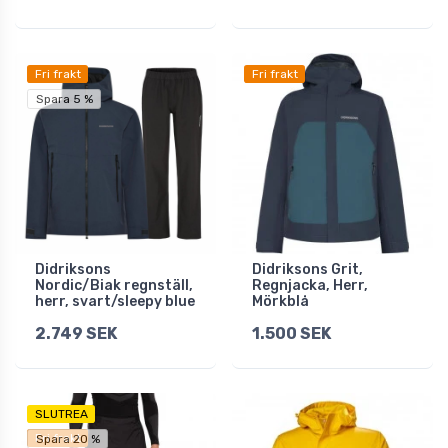
Fri frakt
Fri frakt
Spara 5 %
Didriksons
Didriksons Grit,
Nordic/Biak regnställ,
Regnjacka, Herr,
herr, svart/sleepy blue
Mörkblå
2.749 SEK
1.500 SEK
SLUTREA
Fri frakt
Spara 20 %