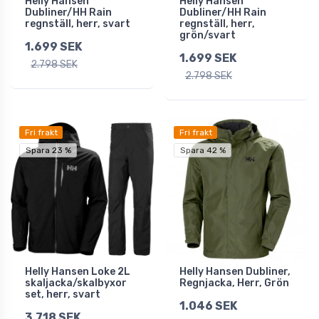
Helly Hansen
Helly Hansen
Dubliner/HH Rain
Dubliner/HH Rain
regnställ, herr, svart
regnställ, herr,
grön/svart
1.699 SEK
1.699 SEK
2.798 SEK
2.798 SEK
Fri frakt
Fri frakt
Spara 23 %
Spara 42 %
Helly Hansen Loke 2L
Helly Hansen Dubliner,
skaljacka/skalbyxor
Regnjacka, Herr, Grön
set, herr, svart
1.046 SEK
3.718 SEK