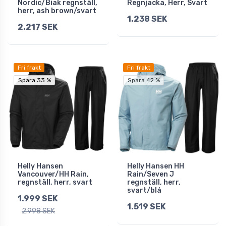
Nordic/Biak regnställ,
Regnjacka, Herr, Svart
herr, ash brown/svart
1.238 SEK
2.217 SEK
Fri frakt
Fri frakt
Spara 33 %
Spara 33 %
Spara 42 %
Helly Hansen
Helly Hansen HH
Vancouver/HH Rain,
Rain/Seven J
regnställ, herr, svart
regnställ, herr,
svart/blå
1.999 SEK
1.519 SEK
2.998 SEK