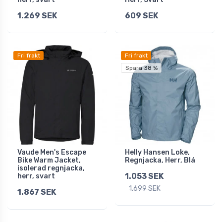
1.269 SEK
609 SEK
Fri frakt
Fri frakt
Spara 38 %
Vaude Men's Escape
Helly Hansen Loke,
Bike Warm Jacket,
Regnjacka, Herr, Blå
isolerad regnjacka,
1.053 SEK
herr, svart
1.699 SEK
1.867 SEK