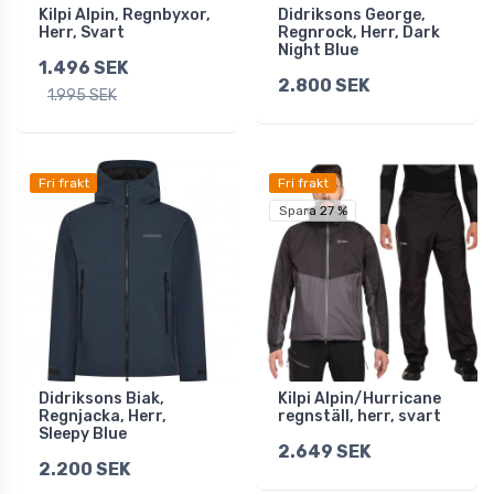
Kilpi Alpin, Regnbyxor,
Didriksons George,
Herr, Svart
Regnrock, Herr, Dark
Night Blue
1.496 SEK
2.800 SEK
1.995 SEK
Fri frakt
Fri frakt
Spara 27 %
Didriksons Biak,
Kilpi Alpin/Hurricane
Regnjacka, Herr,
regnställ, herr, svart
Sleepy Blue
2.649 SEK
2.200 SEK