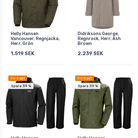
Helly Hansen
Didriksons George,
Vancouver, Regnjacka,
Regnrock, Herr, Ash
Herr, Grön
Brown
1.519 SEK
2.239 SEK
Fri frakt
Fri frakt
Spara 39 %
Spara 39 %
Spara 39 %
Spara 39 %