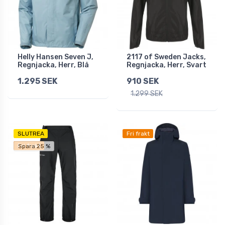
Helly Hansen Seven J,
2117 of Sweden Jacks,
Regnjacka, Herr, Blå
Regnjacka, Herr, Svart
1.295 SEK
910 SEK
1.299 SEK
SLUTREA
Fri frakt
Fri frakt
Spara 25 %