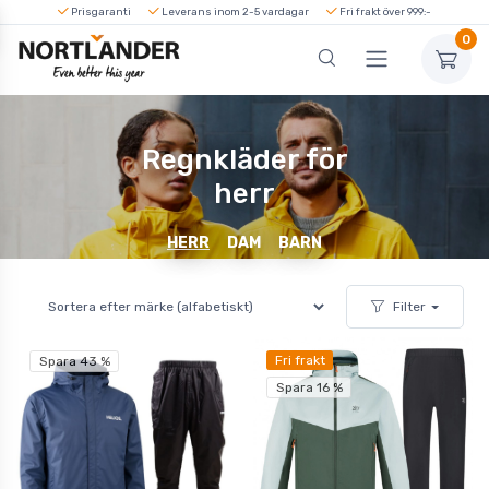
Prisgaranti
Leverans inom 2-5 vardagar
Fri frakt över 999:-
0
Regnkläder för
herr
HERR
DAM
BARN
Filter
Fri frakt
Spara 43 %
Spara 16 %