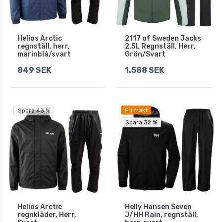
Helios Arctic
2117 of Sweden Jacks
regnställ, herr,
2.5L Regnställ, Herr,
marinblå/svart
Grön/Svart
849 SEK
1.588 SEK
Fri frakt
Spara 43 %
Spara 32 %
Spara 32 %
Helios Arctic
Helly Hansen Seven
regnkläder, Herr,
J/HH Rain, regnställ,