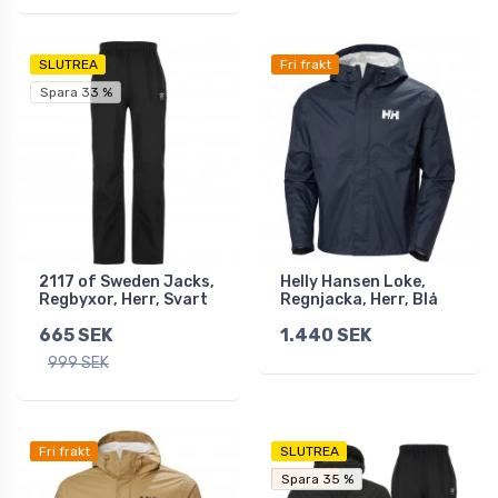
SLUTREA
Fri frakt
Spara 33 %
2117 of Sweden Jacks,
Helly Hansen Loke,
Regbyxor, Herr, Svart
Regnjacka, Herr, Blå
665 SEK
1.440 SEK
999 SEK
Fri frakt
SLUTREA
Fri frakt
Spara 35 %
Spara 35 %