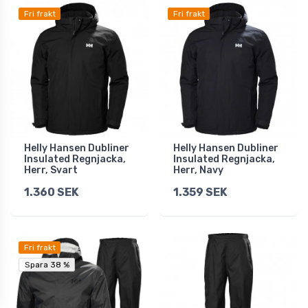
Fri frakt
Fri frakt
Helly Hansen Dubliner
Helly Hansen Dubliner
Insulated Regnjacka,
Insulated Regnjacka,
Herr, Svart
Herr, Navy
1.360 SEK
1.359 SEK
Fri frakt
Spara 38 %
Spara 38 %