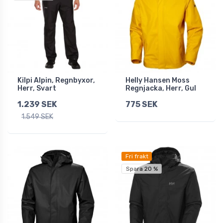
Kilpi Alpin, Regnbyxor,
Helly Hansen Moss
Herr, Svart
Regnjacka, Herr, Gul
1.239 SEK
775 SEK
1.549 SEK
Fri frakt
Spara 20 %