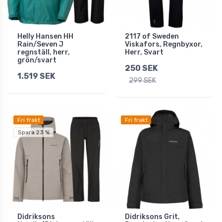
Helly Hansen HH
2117 of Sweden
Rain/Seven J
Viskafors, Regnbyxor,
regnställ, herr,
Herr, Svart
grön/svart
250 SEK
1.519 SEK
299 SEK
Fri frakt
Fri frakt
Spara 23 %
Didriksons
Didriksons Grit,