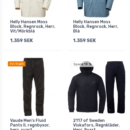
Helly Hansen Moss
Helly Hansen Moss
Block, Regnrock, Herr,
Block, Regnrock, Herr,
Vit/Mörkblå
Blå
1.359 SEK
1.359 SEK
Fri frakt
Spara 19 %
Vaude Men's Fluid
2117 of Sweden
Pants II, regnbyxor,
Viskafors, Regnkläder,
herr, svart
Herr, Svart