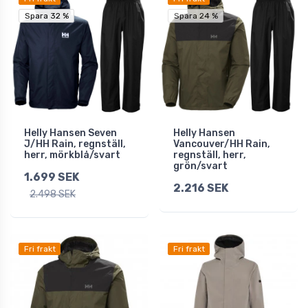
Spara 32 %
Spara 32 %
Spara 24 %
Helly Hansen Seven
Helly Hansen
J/HH Rain, regnställ,
Vancouver/HH Rain,
herr, mörkblå/svart
regnställ, herr,
grön/svart
1.699 SEK
2.216 SEK
2.498 SEK
Fri frakt
Fri frakt