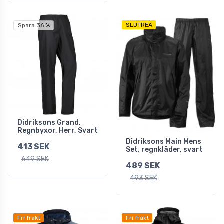
SLUTREA
Spara 36 %
Didriksons Grand,
Regnbyxor, Herr, Svart
Didriksons Main Mens
413 SEK
Set, regnkläder, svart
649 SEK
489 SEK
493 SEK
Fri frakt
Fri frakt