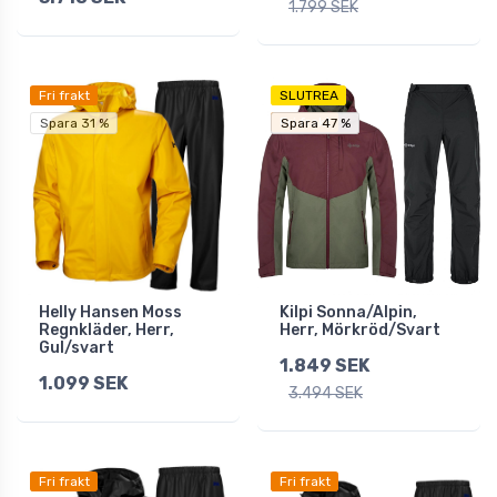
1.799 SEK
Fri frakt
SLUTREA
Fri frakt
Spara 31 %
Spara 47 %
Spara 47 %
Helly Hansen Moss
Kilpi Sonna/Alpin,
Regnkläder, Herr,
Herr, Mörkröd/Svart
Gul/svart
1.849 SEK
1.099 SEK
3.494 SEK
Fri frakt
Fri frakt