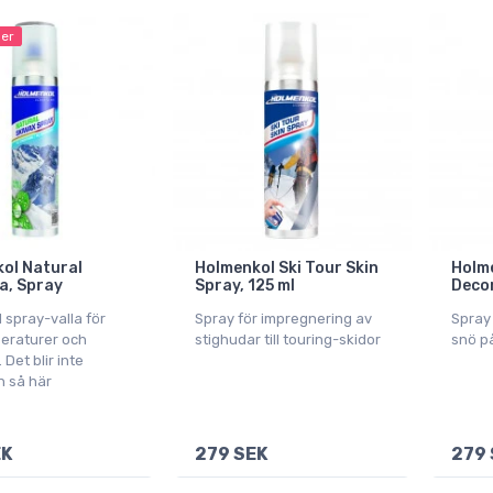
ger
ol Natural
Holmenkol Ski Tour Skin
Holme
la, Spray
Spray, 125 ml
Decor
 spray-valla för
Spray för impregnering av
Spray 
peraturer och
stighudar till touring-skidor
snö p
 Det blir inte
n så här
EK
279 SEK
279 