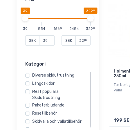
39
3299
39
854
1669
2484
3299
SEK
SEK
Kategori
Holmenk
Diverse skidutrustning
250ml
Längdskidor
Tar bort 
valla
Mest populära:
Skidutrustning
Paketerbjudande
Resetillbehör
199 SE
Skidvalla och vallatillbehör
Tvätt och impregnering