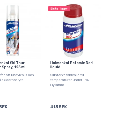
Sista i lager
nkol Ski Tour
Holmenkol Betamix Red
 Spray, 125 ml
liquid
för att undvika is och
Slitstärkt skidvalla till
å skidornas yta
temperaturer under - 14.
Flytande
SEK
415 SEK