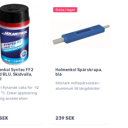
Sista i lager
enkol Syntec FF2
Holmenkol Spårskrapa,
d BLU, Skidvalla,
blå
l
Slitstark mittspårssickel i
ri flytande valla för -12
aluminium till längdskidor
20 °C. Enkel applicering
ög acceleration
SEK
239 SEK