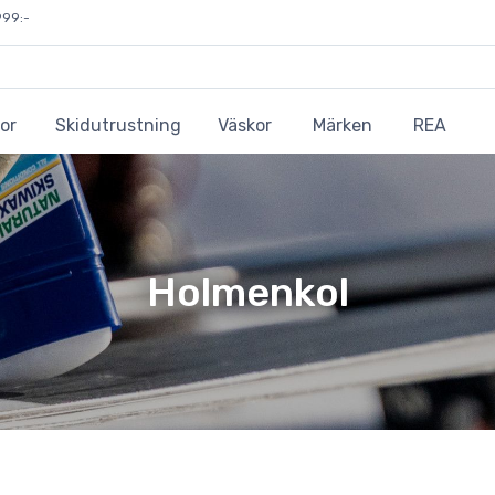
999:-
or
Skidutrustning
Väskor
Märken
REA
Holmenkol