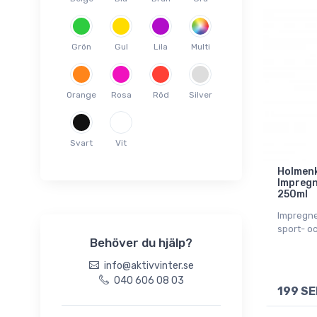
50g
150g
Grön
Gul
Lila
Multi
60ml
75ml
85ml
Orange
Rosa
Röd
Silver
100ml
125ml
Svart
Vit
200ml
Holmenk
250ml
Impregn
500ml
250ml
1000ml
Impregne
sport- o
2x250ml
Behöver du hjälp?
3mm
info@aktivvinter.se
5mm
040 606 08 03
199 SE
Kit
Onesize