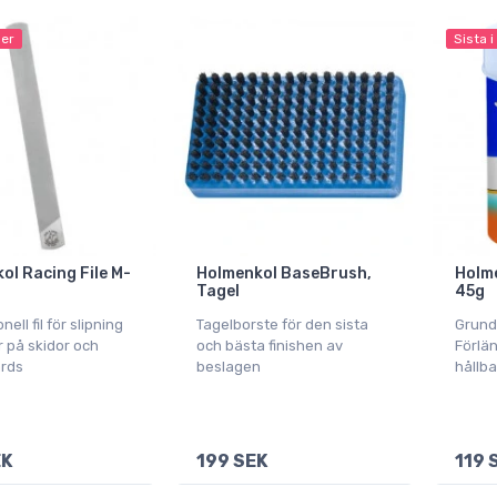
ger
Sista i
l Racing File M­-
Holmenkol BaseBrush,
Holme
Tagel
45g
ell fil för slipning
Tagelborste för den sista
Grundva
r på skidor och
och bästa finishen av
Förlän
rds
beslagen
hållba
EK
199 SEK
119 