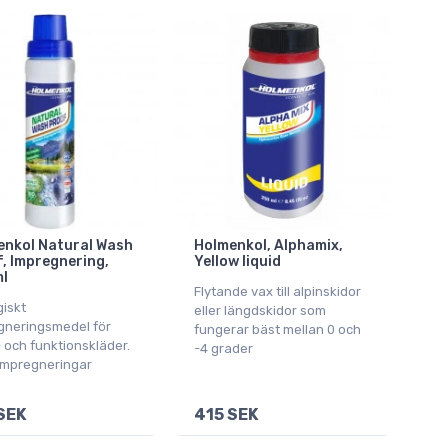
enkol Natural Wash
Holmenkol, Alphamix,
, Impregnering,
Yellow liquid
l
Flytande vax till alpinskidor
iskt
eller längdskidor som
gneringsmedel för
fungerar bäst mellan 0 och
 och funktionskläder.
-4 grader
 impregneringar
SEK
415 SEK