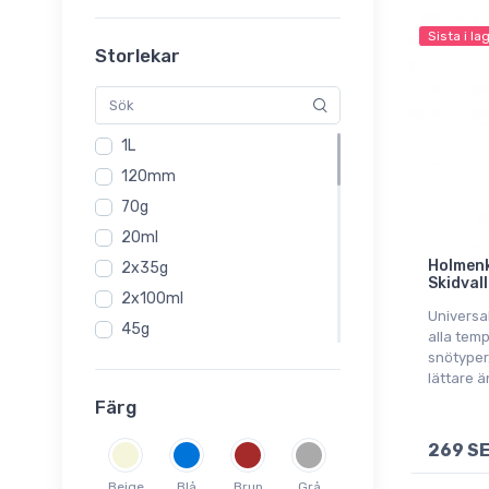
Sista i la
Storlekar
1L
120mm
70g
20ml
Holmenk
2x35g
Skidval
2x100ml
Universal
45g
alla tem
snötyper.
12 Stk
lättare ä
2x35gram
Färg
25mm
269 S
12mm
20mm
Beige
Blå
Brun
Grå