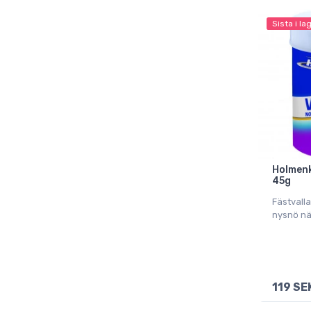
Sista i la
Holmenko
45g
Fästvalla
nysnö nä
119 SE