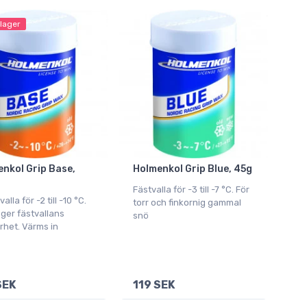
 lager
nkol Grip Base,
Holmenkol Grip Blue, 45g
Fästvalla för -3 till -7 °C. För
lla för -2 till -10 °C.
torr och finkornig gammal
ger fästvallans
snö
rhet. Värms in
SEK
119 SEK