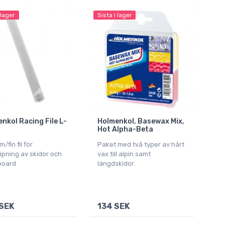
 lager
Sista i lager
nkol Racing File L-
Holmenkol, Basewax Mix,
Hot Alpha-Beta
/fin fil för
Paket med två typer av hårt
ipning av skidor och
vax till alpin samt
board
längdskidor.
SEK
134 SEK