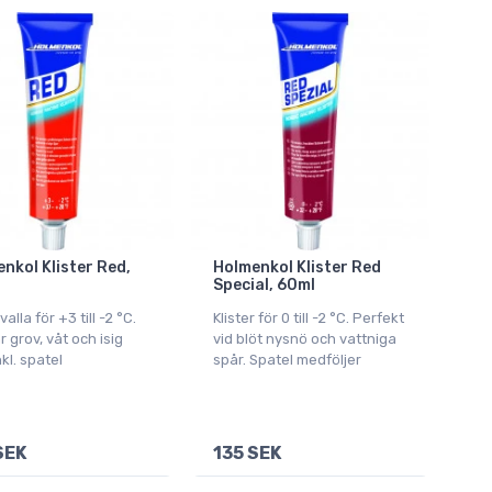
nkol Klister Red,
Holmenkol Klister Red
Special, 60ml
valla för +3 till -2 °C.
Klister för 0 till -2 °C. Perfekt
 grov, våt och isig
vid blöt nysnö och vattniga
nkl. spatel
spår. Spatel medföljer
SEK
135 SEK