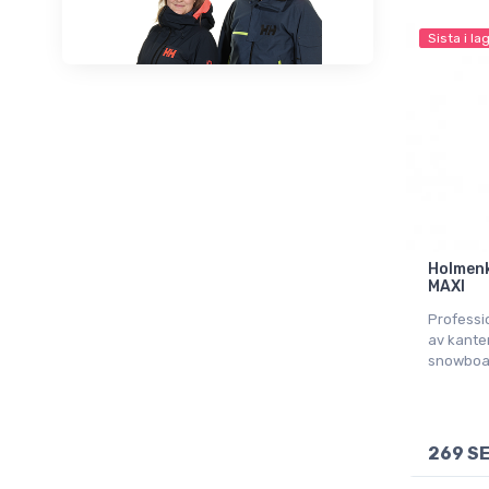
Sista i la
Holmenko
MAXI
Profession
av kante
snowboa
269 S