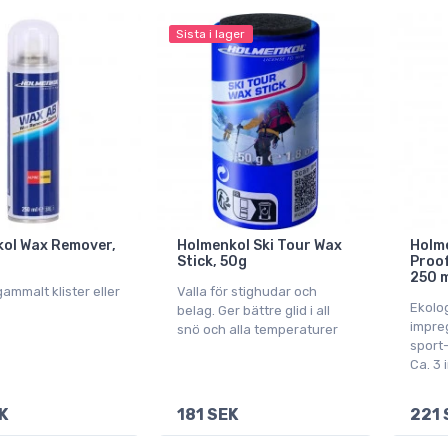
Sista i lager
ol Wax Remover,
Holmenkol Ski Tour Wax
Holm
Stick, 50g
Proof
250 m
gammalt klister eller
Valla för stighudar och
Ekolog
belag. Ger bättre glid i all
impre
snö och alla temperaturer
sport-
Ca. 3
K
181 SEK
221 