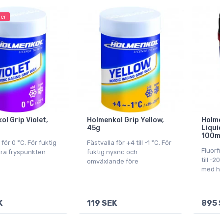
ger
l Grip Violet,
Holmenkol Grip Yellow,
Holm
45g
Liqui
100m
 för 0 °C. För fuktig
Fästvalla för +4 till -1 °C. För
Fluorf
ra fryspunkten
fuktig nysnö och
till -
omväxlande före
med h
K
119 SEK
895 