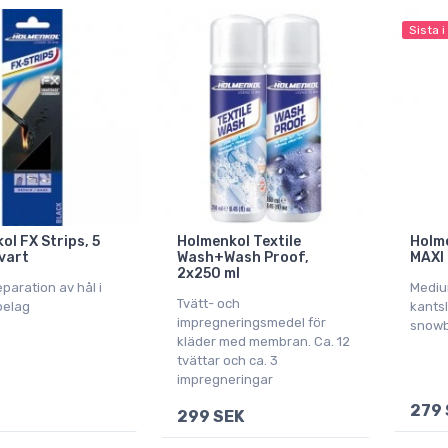
Sista i
ol FX Strips, 5
Holmenkol Textile
Holme
svart
Wash+Wash Proof,
MAXI
2x250 ml
 reparation av hål i
Medium
Tvätt- och
belag
kantsl
impregneringsmedel för
snow
kläder med membran. Ca. 12
tvättar och ca. 3
impregneringar
279 
299 SEK