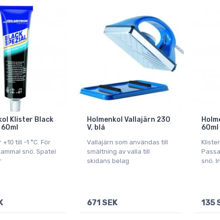
ol Klister Black
Holmenkol Vallajärn 230
Holme
, 60ml
V, blå
60ml
r +10 till -1 °C. För
Vallajärn som användas till
Klister
gammal snö. Spatel
smältning av valla till
Passar
r
skidans belag
snö. I
K
671 SEK
135 