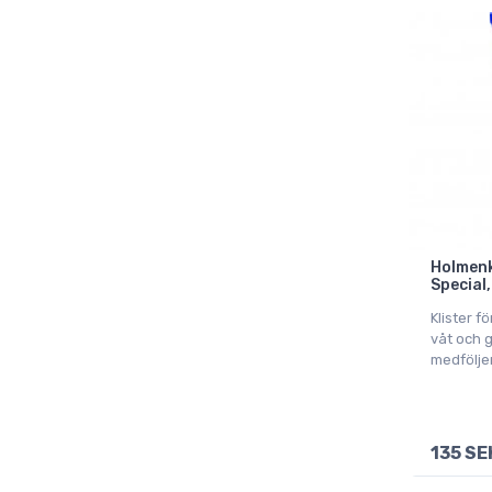
Holmenk
Special
Klister fö
våt och 
medfölje
135 SE