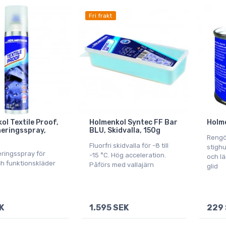
Fri frakt
ol Textile Proof,
Holmenkol Syntec FF Bar
Holme
eringsspray,
BLU, Skidvalla, 150g
Rengö
Fluorfri skidvalla för -8 till
stigh
ringsspray för
-15 °C. Hög acceleration.
och lä
ch funktionskläder
Påförs med vallajärn
glid
K
1.595 SEK
229 