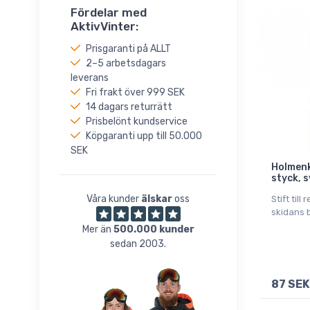
Fördelar med
AktivVinter:
Prisgaranti på ALLT
2–5 arbetsdagars
leverans
Fri frakt över 999 SEK
14 dagars returrätt
Prisbelönt kundservice
Köpgaranti upp till 50.000
SEK
Holmenk
styck, 
Våra kunder
älskar
oss
Stift till
skidans 
Mer än
500.000 kunder
sedan 2003.
87 SEK