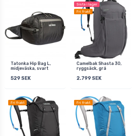
Sista i lager
Fri frakt
Tatonka Hip Bag L,
Camelbak Shasta 30,
midjeväska, svart
ryggsäck, grå
529 SEK
2.799 SEK
Fri frakt
Fri frakt