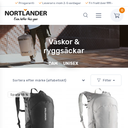
Prisgaranti
Leverans inom 2-5 vardagar
Fri frakt över 999:-
0
Väskor &
ryggsäckar
DAM
UNISEX
Filter
Spara 18 %