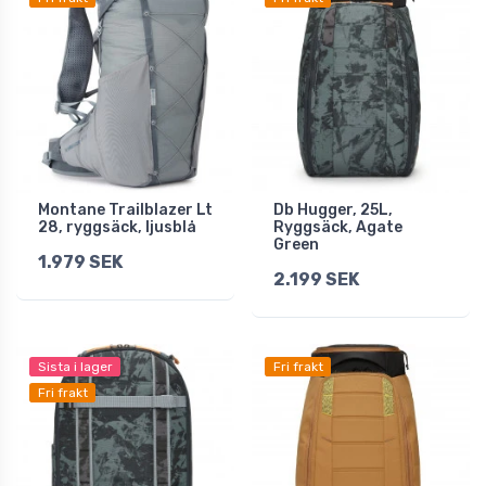
Montane Trailblazer Lt
Db Hugger, 25L,
28, ryggsäck, ljusblå
Ryggsäck, Agate
Green
1.979 SEK
2.199 SEK
Sista i lager
Fri frakt
Fri frakt