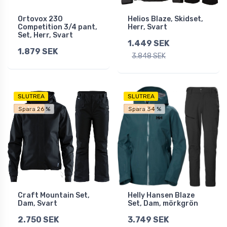
Ortovox 230
Helios Blaze, Skidset,
Competition 3/4 pant,
Herr, Svart
Set, Herr, Svart
1.449 SEK
1.879 SEK
3.848 SEK
SLUTREA
SLUTREA
Fri frakt
Fri frakt
Spara 26 %
Spara 34 %
Craft Mountain Set,
Helly Hansen Blaze
Dam, Svart
Set, Dam, mörkgrön
2.750 SEK
3.749 SEK