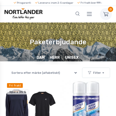
Prisgaranti
Leverans inom 2-5 vardagar
Fri frakt över 999:-
0
Paketerbjudande
DAM
HERR
UNISEX
Filter
Fri frakt
Spara 35 %