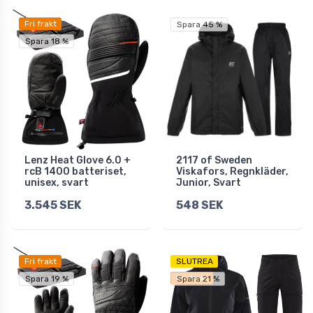
Fri frakt
Spara 45 %
Spara 18 %
Lenz Heat Glove 6.0 +
2117 of Sweden
rcB 1400 batteriset,
Viskafors, Regnkläder,
unisex, svart
Junior, Svart
3.545 SEK
548 SEK
Fri frakt
SLUTREA
Fri frakt
Spara 19 %
Spara 21 %