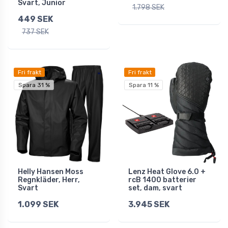
Svart, Junior
1.798 SEK
449 SEK
737 SEK
Fri frakt
Fri frakt
Spara 31 %
Spara 11 %
Helly Hansen Moss
Lenz Heat Glove 6.0 +
Regnkläder, Herr,
rcB 1400 batterier
Svart
set, dam, svart
1.099 SEK
3.945 SEK