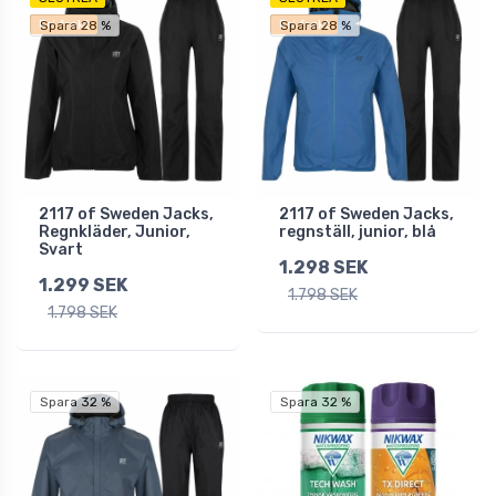
Fri frakt
Fri frakt
Spara 28 %
Spara 28 %
2117 of Sweden Jacks,
2117 of Sweden Jacks,
Regnkläder, Junior,
regnställ, junior, blå
Svart
1.298 SEK
1.299 SEK
1.798 SEK
1.798 SEK
Spara 32 %
Spara 32 %