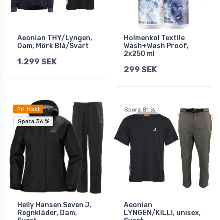
Aeonian THY/Lyngen,
Holmenkol Textile
Dam, Mörk Blå/Svart
Wash+Wash Proof,
2x250 ml
1.299 SEK
299 SEK
Fri frakt
Spara 81 %
Spara 36 %
Spara 36 %
Helly Hansen Seven J,
Aeonian
Regnkläder, Dam,
LYNGEN/KILLI, unisex,