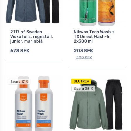
2117 of Sweden
Nikwax Tech Wash +
Viskafors, regnställ,
TX Direct Wash-In
junior, marinblå
2x300 ml
678 SEK
203 SEK
299 SEK
SLUTREA
Spara 17 %
Spara 38 %