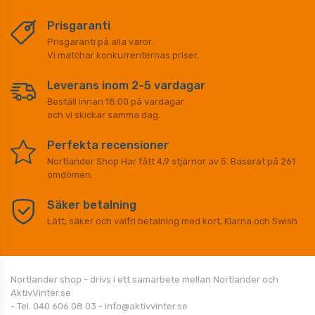
Prisgaranti
Prisgaranti på alla varor.
Vi matchar konkurrenternas priser.
Leverans inom 2-5 vardagar
Beställ innan 18:00 på vardagar
och vi skickar samma dag.
Perfekta recensioner
Nortlander Shop
Har fått
4,9
stjärnor av
5
. Baserat på
261
omdömen.
Säker betalning
Lätt, säker och valfri betalning med kort, Klarna och Swish
Nortlander shop - drivs i ett samarbete mellan Nortlander och
AktivVinter.se
- Tel. 040 606 08 03 - info@aktivvinter.se