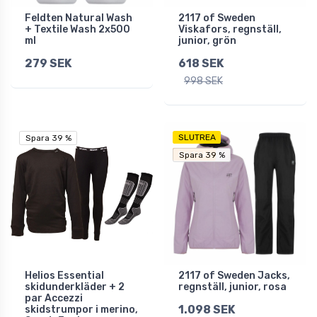
Feldten Natural Wash
2117 of Sweden
+ Textile Wash 2x500
Viskafors, regnställ,
ml
junior, grön
279 SEK
618 SEK
998 SEK
SLUTREA
Spara 39 %
Spara 39 %
Fri frakt
Spara 39 %
Spara 39 %
Helios Essential
2117 of Sweden Jacks,
skidunderkläder + 2
regnställ, junior, rosa
par Accezzi
1.098 SEK
skidstrumpor i merino,