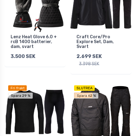
Lenz Heat Glove 6.0 +
Craft Core/Pro
rcB 1400 batterier,
Explore Set, Dam,
dam, svart
Svart
3.500 SEK
2.699 SEK
3.398 SEK
Fri frakt
SLUTREA
Fri frakt
Spara 29 %
Spara 62 %