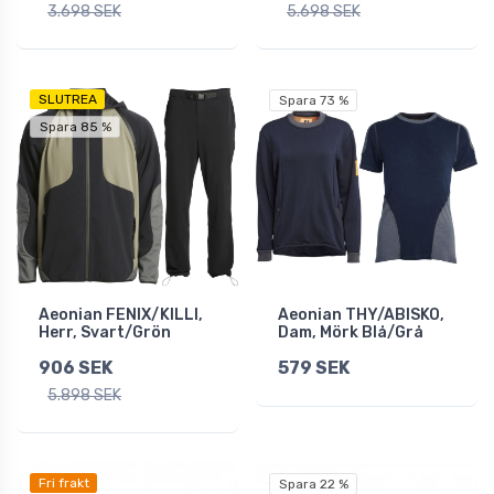
3.698 SEK
5.698 SEK
SLUTREA
Spara 73 %
Spara 85 %
Aeonian FENIX/KILLI,
Aeonian THY/ABISKO,
Herr, Svart/Grön
Dam, Mörk Blå/Grå
906 SEK
579 SEK
5.898 SEK
Fri frakt
Spara 22 %