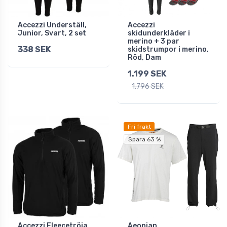
Accezzi Underställ,
Accezzi
Junior, Svart, 2 set
skidunderkläder i
merino + 3 par
338 SEK
skidstrumpor i merino,
Röd, Dam
1.199 SEK
1.796 SEK
Fri frakt
Spara 63 %
Accezzi Fleecetröja,
Aeonian