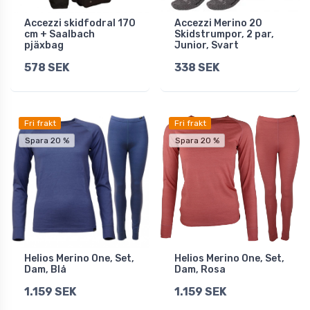
Accezzi skidfodral 170
Accezzi Merino 20
cm + Saalbach
Skidstrumpor, 2 par,
pjäxbag
Junior, Svart
578 SEK
338 SEK
Fri frakt
Fri frakt
Spara 20 %
Spara 20 %
Helios Merino One, Set,
Helios Merino One, Set,
Dam, Blå
Dam, Rosa
1.159 SEK
1.159 SEK