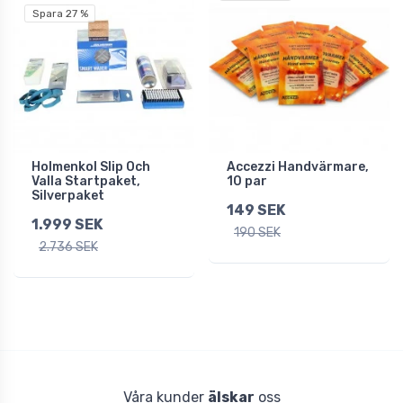
Spara 27 %
Holmenkol Slip Och
Accezzi Handvärmare,
Valla Startpaket,
10 par
Silverpaket
149 SEK
1.999 SEK
190 SEK
2.736 SEK
Våra kunder
älskar
oss