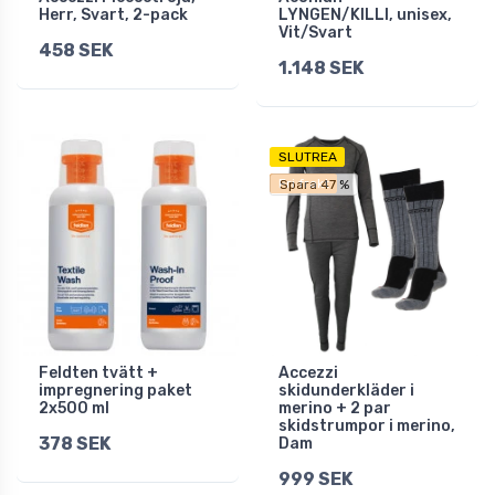
Herr, Svart, 2-pack
LYNGEN/KILLI, unisex,
Vit/Svart
458 SEK
1.148 SEK
SLUTREA
Fri frakt
Spara 47 %
Feldten tvätt +
Accezzi
impregnering paket
skidunderkläder i
2x500 ml
merino + 2 par
skidstrumpor i merino,
378 SEK
Dam
999 SEK