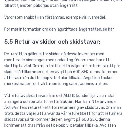
till att tjänsten påbörjas utan ångerrätt.
Varor som snabbt kan försämras, exempelvis livsmedel.
För mer information om den lagstiftade ångerrätten, se här.
5.5 Retur av skidor och skidstavar:
Returrätten gäller ej för skidor, då dessa levereras med
monterade bindningar, med undantag för om man har ett
skriftligt avtal. Om man trots detta väljer att returnera ett par
skidor, så tillkommer det en avgift på 600 SEK, denna kommer
att dras ifrån det belopp vi betalar tillbaka. Avgiften täcker
merkostnader för frakt, montering samt administration.
Vid retur av skidstavar så är det ALLTID kunden själv som ska
arrangera och betala för returfrakten. Man kan INTE använda
AktivVinters returetikett för returnering av skidstavar. Om man
trots detta väljer att använda vår returetikett för att returnera
skidstavar, så tillkommer det en avgift på 300 SEK, denna
kommer att dras ifrån det belopp vi betalar tillbaka. Avgiften