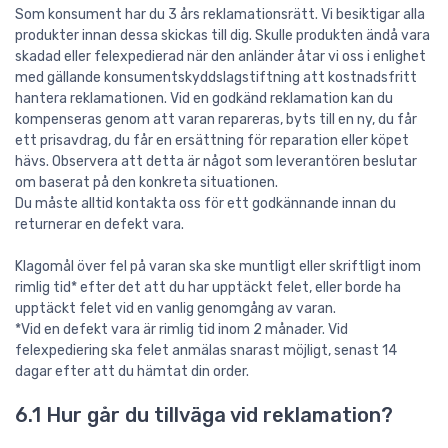
Som konsument har du 3 års reklamationsrätt. Vi besiktigar alla
produkter innan dessa skickas till dig. Skulle produkten ändå vara
skadad eller felexpedierad när den anländer åtar vi oss i enlighet
med gällande konsumentskyddslagstiftning att kostnadsfritt
hantera reklamationen. Vid en godkänd reklamation kan du
kompenseras genom att varan repareras, byts till en ny, du får
ett prisavdrag, du får en ersättning för reparation eller köpet
hävs. Observera att detta är något som leverantören beslutar
om baserat på den konkreta situationen.
Du måste alltid kontakta oss för ett godkännande innan du
returnerar en defekt vara.
Klagomål över fel på varan ska ske muntligt eller skriftligt inom
rimlig tid* efter det att du har upptäckt felet, eller borde ha
upptäckt felet vid en vanlig genomgång av varan.
*Vid en defekt vara är rimlig tid inom 2 månader. Vid
felexpediering ska felet anmälas snarast möjligt, senast 14
dagar efter att du hämtat din order.
6.1 Hur går du tillväga vid reklamation?