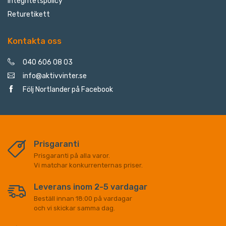
Integritetspolicy
Returetikett
Kontakta oss
040 606 08 03
info@aktivvinter.se
Följ Nortlander på Facebook
Prisgaranti
Prisgaranti på alla varor.
Vi matchar konkurrenternas priser.
Leverans inom 2-5 vardagar
Beställ innan 18:00 på vardagar
och vi skickar samma dag.