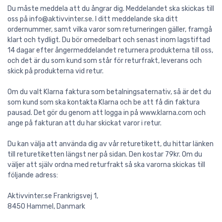
Du måste meddela att du ångrar dig. Meddelandet ska skickas till
oss på info@aktivvinter.se. I ditt meddelande ska ditt
ordernummer, samt vilka varor som returneringen gäller, framgå
klart och tydligt. Du bör omedelbart och senast inom lagstiftad
14 dagar efter ångermeddelandet returnera produkterna till oss,
och det är du som kund som står för returfrakt, leverans och
skick på produkterna vid retur.
Om du valt Klarna faktura som betalningsaternativ, så är det du
som kund som ska kontakta Klarna och be att få din faktura
pausad. Det gör du genom att logga in på www.klarna.com och
ange på fakturan att du har skickat varor i retur.
Du kan välja att använda dig av vår returetikett, du hittar länken
till returetiketten längst ner på sidan. Den kostar 79kr. Om du
väljer att själv ordna med returfrakt så ska varorna skickas till
följande adress:
Aktivvinter.se Frankrigsvej 1,
8450 Hammel, Danmark