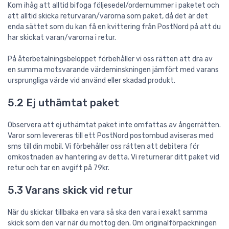
Kom ihåg att alltid bifoga följesedel/ordernummer i paketet och
att alltid skicka returvaran/varorna som paket, då det är det
enda sättet som du kan få en kvittering från PostNord på att du
har skickat varan/varorna i retur.
På återbetalningsbeloppet förbehåller vi oss rätten att dra av
en summa motsvarande värdeminskningen jämfört med varans
ursprungliga värde vid använd eller skadad produkt.
5.2 Ej uthämtat paket
Observera att ej uthämtat paket inte omfattas av ångerrätten.
Varor som levereras till ett PostNord postombud aviseras med
sms till din mobil. Vi förbehåller oss rätten att debitera för
omkostnaden av hantering av detta. Vi returnerar ditt paket vid
retur och tar en avgift på 79kr.
5.3 Varans skick vid retur
När du skickar tillbaka en vara så ska den vara i exakt samma
skick som den var när du mottog den. Om originalförpackningen