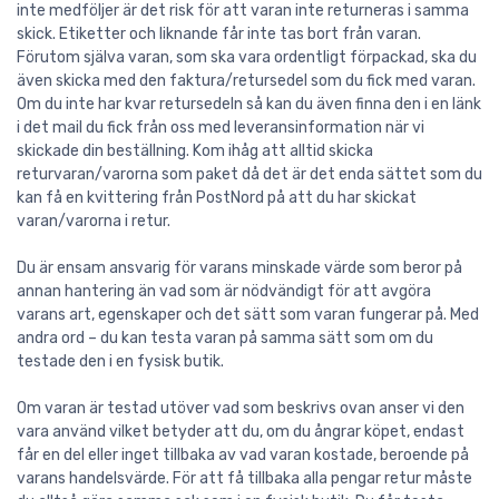
inte medföljer är det risk för att varan inte returneras i samma
skick. Etiketter och liknande får inte tas bort från varan.
Förutom själva varan, som ska vara ordentligt förpackad, ska du
även skicka med den faktura/retursedel som du fick med varan.
Om du inte har kvar retursedeln så kan du även finna den i en länk
i det mail du fick från oss med leveransinformation när vi
skickade din beställning. Kom ihåg att alltid skicka
returvaran/varorna som paket då det är det enda sättet som du
kan få en kvittering från PostNord på att du har skickat
varan/varorna i retur.
Du är ensam ansvarig för varans minskade värde som beror på
annan hantering än vad som är nödvändigt för att avgöra
varans art, egenskaper och det sätt som varan fungerar på. Med
andra ord – du kan testa varan på samma sätt som om du
testade den i en fysisk butik.
Om varan är testad utöver vad som beskrivs ovan anser vi den
vara använd vilket betyder att du, om du ångrar köpet, endast
får en del eller inget tillbaka av vad varan kostade, beroende på
varans handelsvärde. För att få tillbaka alla pengar retur måste