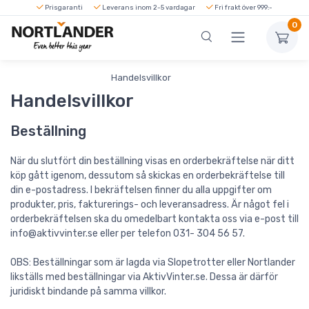
Prisgaranti
Leverans inom 2-5 vardagar
Fri frakt över 999:-
0
Framsida
Handelsvillkor
FAQ
Handelsvillkor
Beställning
När du slutfört din beställning visas en orderbekräftelse när ditt
köp gått igenom, dessutom så skickas en orderbekräftelse till
din e-postadress. I bekräftelsen finner du alla uppgifter om
produkter, pris, fakturerings- och leveransadress. Är något fel i
orderbekräftelsen ska du omedelbart kontakta oss via e-post till
info@aktivvinter.se eller per telefon 031- 304 56 57.
OBS: Beställningar som är lagda via Slopetrotter eller Nortlander
likställs med beställningar via AktivVinter.se. Dessa är därför
juridiskt bindande på samma villkor.