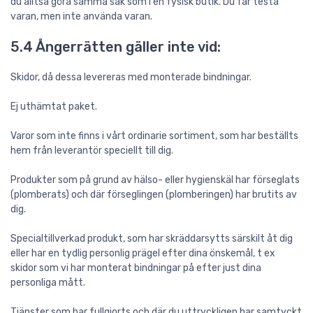
du alltså göra samma sak som i en fysisk butik. Du får testa
varan, men inte använda varan.
5.4 Ångerrätten gäller inte vid:
Skidor, då dessa levereras med monterade bindningar.
Ej uthämtat paket.
Varor som inte finns i vårt ordinarie sortiment, som har beställts
hem från leverantör speciellt till dig.
Produkter som på grund av hälso- eller hygienskäl har förseglats
(plomberats) och där förseglingen (plomberingen) har brutits av
dig.
Specialtillverkad produkt, som har skräddarsytts särskilt åt dig
eller har en tydlig personlig prägel efter dina önskemål, t ex
skidor som vi har monterat bindningar på efter just dina
personliga mått.
Tjänster som har fullgjorts och där du uttryckligen har samtyckt