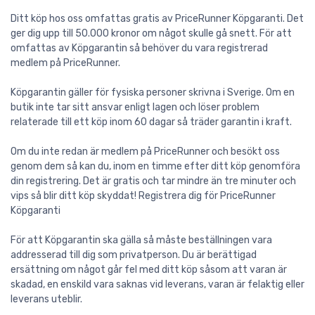
Ditt köp hos oss omfattas gratis av PriceRunner Köpgaranti. Det
ger dig upp till 50.000 kronor om något skulle gå snett. För att
omfattas av Köpgarantin så behöver du vara registrerad
medlem på PriceRunner.
Köpgarantin gäller för fysiska personer skrivna i Sverige. Om en
butik inte tar sitt ansvar enligt lagen och löser problem
relaterade till ett köp inom 60 dagar så träder garantin i kraft.
Om du inte redan är medlem på PriceRunner och besökt oss
genom dem så kan du, inom en timme efter ditt köp genomföra
din registrering. Det är gratis och tar mindre än tre minuter och
vips så blir ditt köp skyddat! Registrera dig för PriceRunner
Köpgaranti
För att Köpgarantin ska gälla så måste beställningen vara
addresserad till dig som privatperson. Du är berättigad
ersättning om något går fel med ditt köp såsom att varan är
skadad, en enskild vara saknas vid leverans, varan är felaktig eller
leverans uteblir.