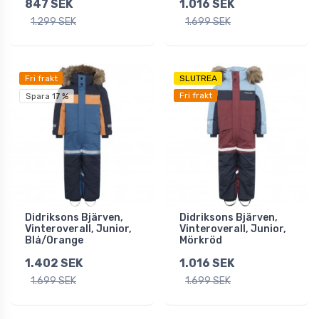
847 SEK
1.016 SEK
1.299 SEK
1.699 SEK
Fri frakt
SLUTREA
Fri frakt
Spara 17 %
Didriksons Bjärven,
Didriksons Bjärven,
Vinteroverall, Junior,
Vinteroverall, Junior,
Blå/Orange
Mörkröd
1.402 SEK
1.016 SEK
1.699 SEK
1.699 SEK