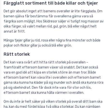
Färgglatt sortiment till både killar och tjejer
Det gör absolut inget att barnens overaller är lite färgglada. Om
barnen själva får bestämma får overallerna gärna vara så
färgrika som möjligt. Hos Skidresor säljer vi turligt nog massor av
olika färger, så valet mellan röd, gul, grön, blå eller något helt
annat är fritt.
Många tjejer gillar ju röd, rosa eller några fina mönster och både
pojkar och flickor gillar ju också blå eller grön.
Rätt storlek
Det kan vara svårt att hitta rätt storlek på overallen –
framförallt eftersom barnen växer så snabbt. Det kan också
vara en god idé att köpa en storlek större än man tror. Både
eftersom barnet kan växa lite i overallen och eftersom barnet
gärna ska kunna ha kläder på sig inunder och ändå ska kunna röra
på sig obehindrat. Den får dock inte vara för stor och lös,
eftersom barnet ska kunna hålla värmen i overallen.
Om du inte är helt säker på vilken storlek på overall ditt barn ska
ha, kan du med fördel köpa två olika storlekar. Du kan nämligen