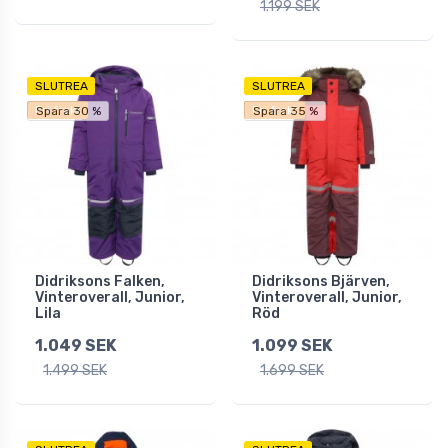
1.199 SEK
SLUTREA
SLUTREA
Fri frakt
Fri frakt
Spara 30 %
Spara 35 %
Didriksons Falken,
Didriksons Bjärven,
Vinteroverall, Junior,
Vinteroverall, Junior,
Lila
Röd
1.049 SEK
1.099 SEK
1.499 SEK
1.699 SEK