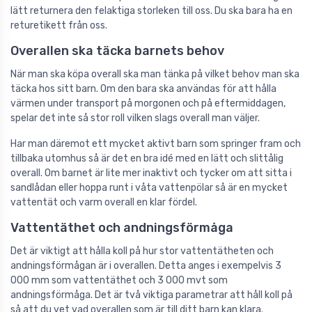
lätt returnera den felaktiga storleken till oss. Du ska bara ha en
returetikett från oss.
Overallen ska täcka barnets behov
När man ska köpa overall ska man tänka på vilket behov man ska
täcka hos sitt barn. Om den bara ska användas för att hålla
värmen under transport på morgonen och på eftermiddagen,
spelar det inte så stor roll vilken slags overall man väljer.
Har man däremot ett mycket aktivt barn som springer fram och
tillbaka utomhus så är det en bra idé med en lätt och slittålig
overall. Om barnet är lite mer inaktivt och tycker om att sitta i
sandlådan eller hoppa runt i våta vattenpölar så är en mycket
vattentät och varm overall en klar fördel.
Vattentäthet och andningsförmåga
Det är viktigt att hålla koll på hur stor vattentätheten och
andningsförmågan är i overallen. Detta anges i exempelvis 3
000 mm som vattentäthet och 3 000 mvt som
andningsförmåga. Det är två viktiga parametrar att håll koll på
så att du vet vad overallen som är till ditt barn kan klara.