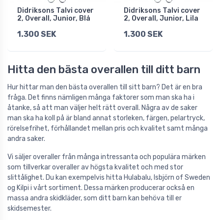
Didriksons Talvi cover
Didriksons Talvi cover
2, Overall, Junior, Blå
2, Overall, Junior, Lila
1.300 SEK
1.300 SEK
Hitta den bästa overallen till ditt barn
Hur hittar man den bästa overallen till sitt barn? Det är en bra
fråga. Det finns nämligen många faktorer som man ska ha i
åtanke, så att man väljer helt rätt overall. Några av de saker
man ska ha koll på är bland annat storleken, färgen, pelartryck,
rörelsefrihet, förhållandet mellan pris och kvalitet samt många
andra saker.
Vi säljer overaller från många intressanta och populära märken
som tillverkar overaller av högsta kvalitet och med stor
slittålighet. Du kan exempelvis hitta
Hulabalu
,
Isbjörn of Sweden
og
Kilpi
i vårt sortiment. Dessa märken producerar också en
massa andra skidkläder, som ditt barn kan behöva till er
skidsemester.