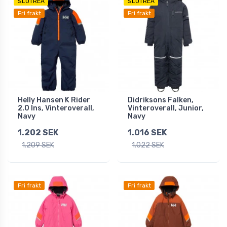
SLUTREA
SLUTREA
Fri frakt
Fri frakt
Helly Hansen K Rider
Didriksons Falken,
2.0 Ins, Vinteroverall,
Vinteroverall, Junior,
Navy
Navy
1.202 SEK
1.016 SEK
1.209 SEK
1.022 SEK
Fri frakt
Fri frakt