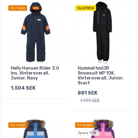
Fri frakt
SLUTREA
Helly Hansen Rider 3.0
Hummel hmlJR
Ins, Vinteroverall,
Snowsuit WP 10K,
Junior, Navy
Vinteroverall, Junior,
Svart
1.504 SEK
881 SEK
1.499 SEK
Fri frakt
Fri frakt
Spara 17 %