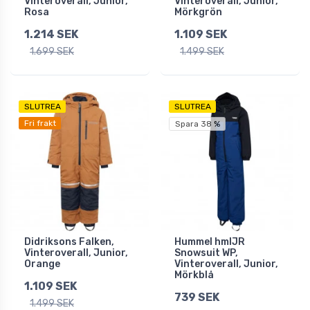
Vinteroverall, Junior,
Vinteroverall, Junior,
Rosa
Mörkgrön
1.214 SEK
1.109 SEK
1.699 SEK
1.499 SEK
SLUTREA
SLUTREA
Fri frakt
Spara 38 %
Didriksons Falken,
Hummel hmlJR
Vinteroverall, Junior,
Snowsuit WP,
Orange
Vinteroverall, Junior,
Mörkblå
1.109 SEK
739 SEK
1.499 SEK