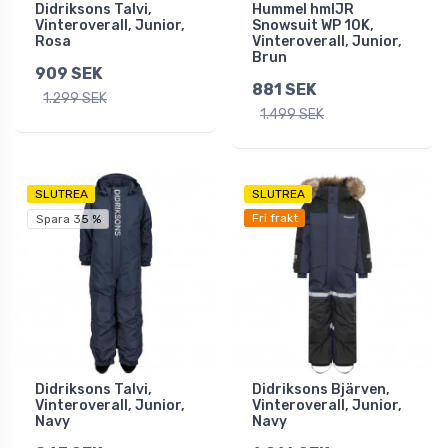
Didriksons Talvi,
Hummel hmlJR
Vinteroverall, Junior,
Snowsuit WP 10K,
Rosa
Vinteroverall, Junior,
Brun
909 SEK
881 SEK
1.299 SEK
1.499 SEK
SLUTREA
SLUTREA
Fri frakt
Spara 35 %
Didriksons Talvi,
Didriksons Bjärven,
Vinteroverall, Junior,
Vinteroverall, Junior,
Navy
Navy