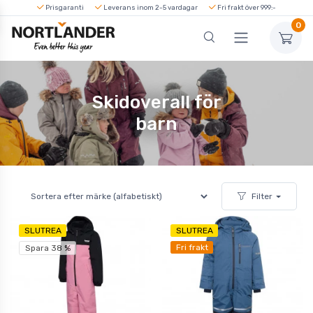
Prisgaranti
Leverans inom 2-5 vardagar
Fri frakt över 999:-
0
Skidoverall för
barn
Filter
SLUTREA
SLUTREA
Fri frakt
Spara 38 %