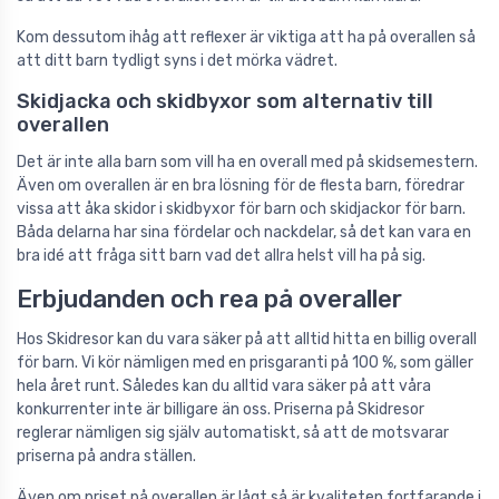
Kom dessutom ihåg att reflexer är viktiga att ha på overallen så
att ditt barn tydligt syns i det mörka vädret.
Skidjacka och skidbyxor som alternativ till
overallen
Det är inte alla barn som vill ha en overall med på skidsemestern.
Även om overallen är en bra lösning för de flesta barn, föredrar
vissa att åka skidor i
skidbyxor för barn
och
skidjackor för barn
.
Båda delarna har sina fördelar och nackdelar, så det kan vara en
bra idé att fråga sitt barn vad det allra helst vill ha på sig.
Erbjudanden och rea på overaller
Hos Skidresor kan du vara säker på att alltid hitta en billig overall
för barn. Vi kör nämligen med en prisgaranti på 100 %, som gäller
hela året runt. Således kan du alltid vara säker på att våra
konkurrenter inte är billigare än oss. Priserna på Skidresor
reglerar nämligen sig själv automatiskt, så att de motsvarar
priserna på andra ställen.
Även om priset på overallen är lågt så är kvaliteten fortfarande i