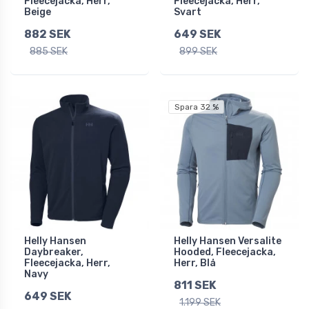
Fleecejacka, Herr,
Fleecejacka, Herr,
Beige
Svart
882 SEK
649 SEK
885 SEK
899 SEK
Spara 32 %
Helly Hansen
Helly Hansen Versalite
Daybreaker,
Hooded, Fleecejacka,
Fleecejacka, Herr,
Herr, Blå
Navy
811 SEK
649 SEK
1.199 SEK