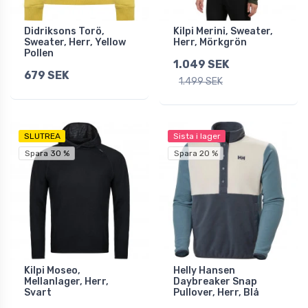
Didriksons Torö,
Kilpi Merini, Sweater,
Sweater, Herr, Yellow
Herr, Mörkgrön
Pollen
1.049 SEK
679 SEK
1.499 SEK
SLUTREA
Sista i lager
Spara 30 %
Spara 20 %
Kilpi Moseo,
Helly Hansen
Mellanlager, Herr,
Daybreaker Snap
Svart
Pullover, Herr, Blå