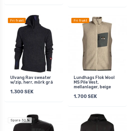
Fri frakt
Fri frakt
Ulvang Rav sweater
Lundhags Flok Wool
w/zip, herr, mörk grå
MS Pile Vest,
mellanlager, beige
1.300 SEK
1.700 SEK
Spara 30 %