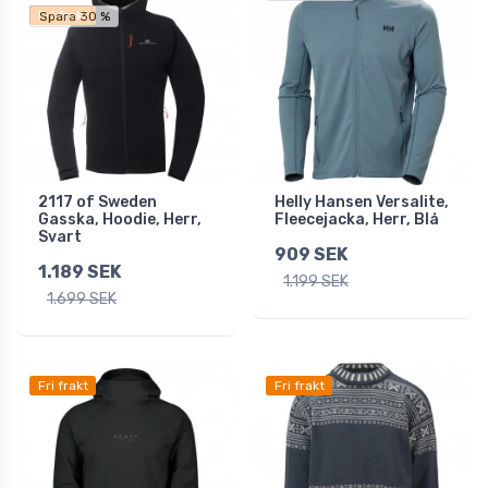
Fri frakt
Spara 30 %
2117 of Sweden
Helly Hansen Versalite,
Gasska, Hoodie, Herr,
Fleecejacka, Herr, Blå
Svart
909 SEK
1.189 SEK
1.199 SEK
1.699 SEK
Fri frakt
Fri frakt