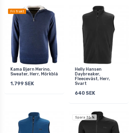
Fri frakt
Kama Bjørn Merino,
Helly Hansen
Sweater, Herr, Mörkblå
Daybreaker,
Fleeceväst, Herr,
1.799 SEK
Svart
640 SEK
Spara 35 %