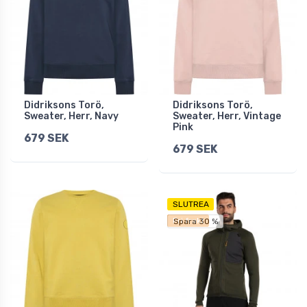
Didriksons Torö,
Didriksons Torö,
Sweater, Herr, Navy
Sweater, Herr, Vintage
Pink
679 SEK
679 SEK
SLUTREA
Fri frakt
Spara 30 %