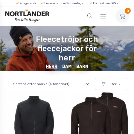
Prisgaranti
Leverans inom 2-5 vardagar
Fri frakt över 999:-
0
Fleecetröjor och
fleecejackor för
herr
HERR
DAM
BARN
Filter