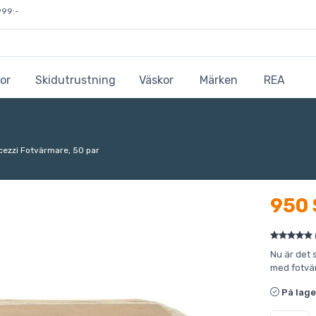
999:-
or
Skidutrustning
Väskor
Märken
REA
cezzi Fotvärmare, 50 par
950
Nu är det 
med fotvä
På lage