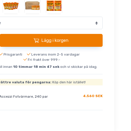
Lägg i korgen
Prisgaranti
Leverans inom 2-5 vardagar
Fri frakt över 999:-
ll innan
10
timmar
18
min
46
sek
och vi skickar på idag.
ättre valuta för pengarna:
Köp den här istället!
4.560 SEK
Accezzi Fotvärmare, 240 par