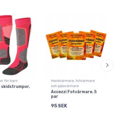
r för barn
Handvärmare, fotvärmare
Skid
och pjäxvärmare
 skidstrumpor,
Cair
ski
Accezzi Fotvärmare, 5
bar
par
199
95 SEK