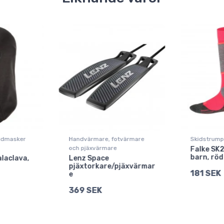
kidmasker
Handvärmare, fotvärmare
Skidstrumpo
och pjäxvärmare
Falke SK2
barn, röd
laclava,
Lenz Space
pjäxtorkare/pjäxvärmar
181 SEK
e
369 SEK