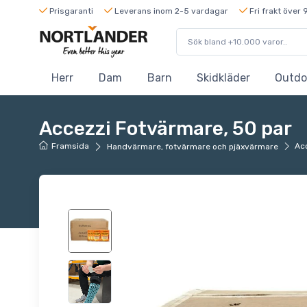
Prisgaranti
Leverans inom 2-5 vardagar
Fri frakt över 
Herr
Dam
Barn
Skidkläder
Outdo
Accezzi Fotvärmare, 50 par
Framsida
Ac
Handvärmare, fotvärmare och pjäxvärmare