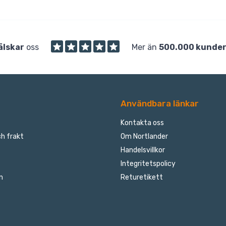
älskar
oss
Mer än
500.000 kunde
Användbara länkar
Kontakta oss
h frakt
Om Nortlander
Handelsvillkor
Integritetspolicy
n
Returetikett