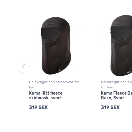
Halskragar och balaclavor för
Halskragar och s
herr
för barn
Kama lätt fleece
Kama Fleece Ba
skidmask, svart
Barn, Svart
319 SEK
319 SEK