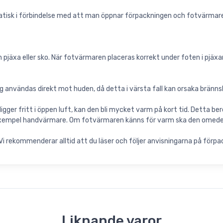
tisk i förbindelse med att man öppnar förpackningen och fotvärmar
jäxa eller sko. När fotvärmaren placeras korrekt under foten i pjäxan 
 användas direkt mot huden, då detta i värsta fall kan orsaka bränns
igger fritt i öppen luft, kan den bli mycket varm på kort tid. Detta b
ill exempel handvärmare. Om fotvärmaren känns för varm ska den omede
 rekommenderar alltid att du läser och följer anvisningarna på förpa
Liknande varor