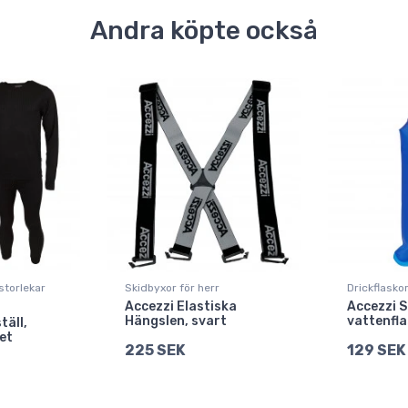
Andra köpte också
 storlekar
Skidbyxor för herr
Drickflaskor
Accezzi Elastiska
Accezzi S
Hängslen, svart
vattenfla
täll,
set
225 SEK
129 SEK