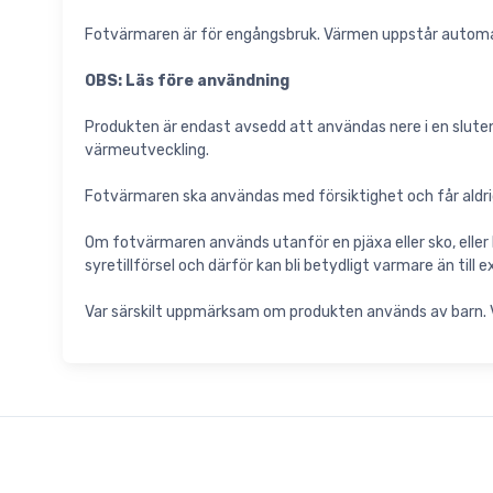
Fotvärmaren är för engångsbruk. Värmen uppstår automa
OBS: Läs före användning
Produkten är endast avsedd att användas nere i en sluten p
värmeutveckling.
Fotvärmaren ska användas med försiktighet och får aldrig
Om fotvärmaren används utanför en pjäxa eller sko, eller l
syretillförsel och därför kan bli betydligt varmare än t
Var särskilt uppmärksam om produkten används av barn. Vi