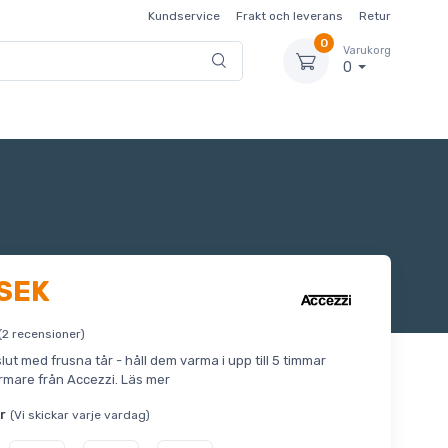
Kundservice
Frakt och leverans
Retur
0
Varukorg
0
 SEK
(2 recensioner)
slut med frusna tår - håll dem varma i upp till 5 timmar
rmare från Accezzi.
Läs mer
r
(Vi skickar varje vardag)