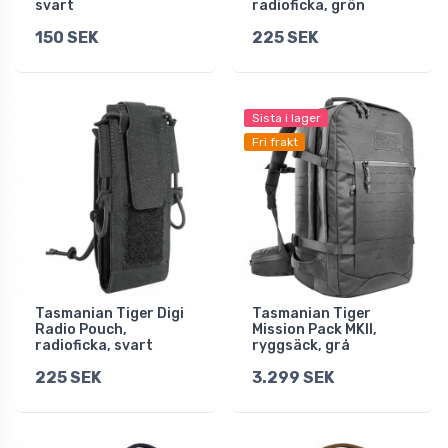
svart
radioficka, grön
150 SEK
225 SEK
Sista i lager
Fri frakt
Tasmanian Tiger Digi
Tasmanian Tiger
Radio Pouch,
Mission Pack MKII,
radioficka, svart
ryggsäck, grå
225 SEK
3.299 SEK