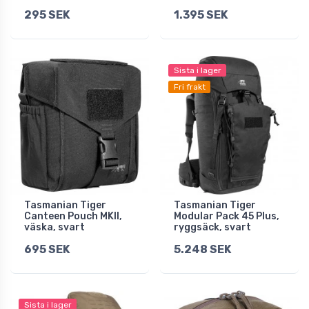
295 SEK
1.395 SEK
Sista i lager
Fri frakt
Tasmanian Tiger
Tasmanian Tiger
Canteen Pouch MKII,
Modular Pack 45 Plus,
väska, svart
ryggsäck, svart
695 SEK
5.248 SEK
Sista i lager