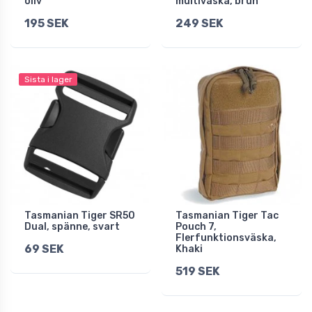
oliv
multiväska, brun
195 SEK
249 SEK
Sista i lager
Tasmanian Tiger SR50
Tasmanian Tiger Tac
Dual, spänne, svart
Pouch 7,
Flerfunktionsväska,
69 SEK
Khaki
519 SEK