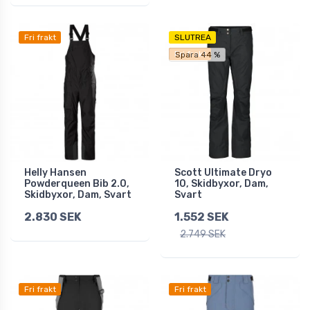
Fri frakt
SLUTREA
Fri frakt
Spara 44 %
Helly Hansen
Scott Ultimate Dryo
Powderqueen Bib 2.0,
10, Skidbyxor, Dam,
Skidbyxor, Dam, Svart
Svart
2.830 SEK
1.552 SEK
2.749 SEK
Fri frakt
Fri frakt