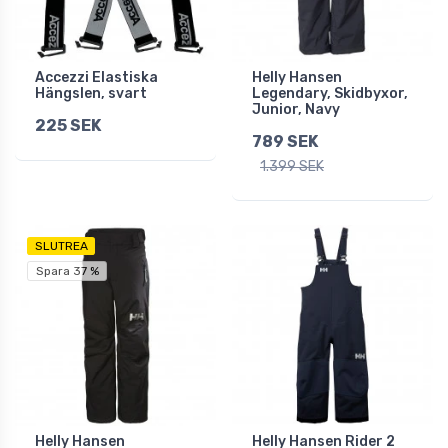
Accezzi Elastiska
Helly Hansen
Hängslen, svart
Legendary, Skidbyxor,
Junior, Navy
225 SEK
789 SEK
1.399 SEK
SLUTREA
Spara 37 %
Helly Hansen
Helly Hansen Rider 2