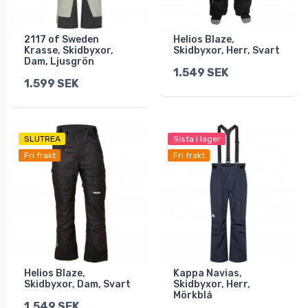
2117 of Sweden
Helios Blaze,
Krasse, Skidbyxor,
Skidbyxor, Herr, Svart
Dam, Ljusgrön
1.549 SEK
1.599 SEK
SLUTREA
Sista i lager
Fri frakt
Fri frakt
Helios Blaze,
Kappa Navias,
Skidbyxor, Dam, Svart
Skidbyxor, Herr,
Mörkblå
1.549 SEK