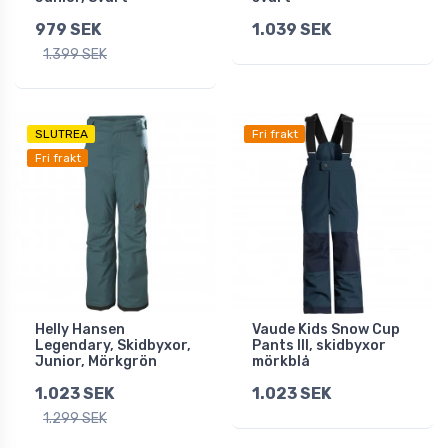
979 SEK
1.039 SEK
1.399 SEK
SLUTREA
Fri frakt
Fri frakt
Helly Hansen
Vaude Kids Snow Cup
Legendary, Skidbyxor,
Pants III, skidbyxor
Junior, Mörkgrön
mörkblå
1.023 SEK
1.023 SEK
1.299 SEK