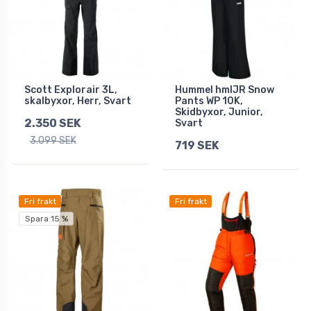
Scott Explorair 3L,
Hummel hmlJR Snow
skalbyxor, Herr, Svart
Pants WP 10K,
Skidbyxor, Junior,
2.350 SEK
Svart
3.099 SEK
719 SEK
Fri frakt
Fri frakt
Spara 15 %