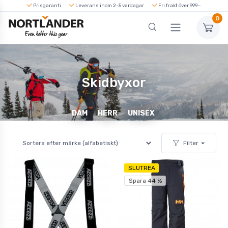
Prisgaranti
Leverans inom 2-5 vardagar
Fri frakt över 999:-
0
Skidbyxor
DAM
HERR
UNISEX
Filter
SLUTREA
Spara 44 %