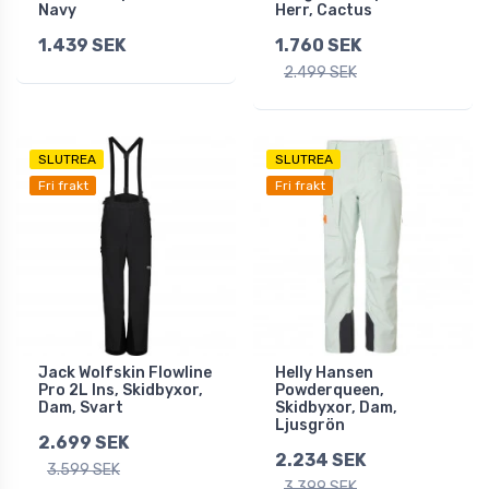
Navy
Herr, Cactus
1.439 SEK
1.760 SEK
2.499 SEK
SLUTREA
SLUTREA
Fri frakt
Fri frakt
Jack Wolfskin Flowline
Helly Hansen
Pro 2L Ins, Skidbyxor,
Powderqueen,
Dam, Svart
Skidbyxor, Dam,
Ljusgrön
2.699 SEK
2.234 SEK
3.599 SEK
3.399 SEK