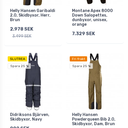
Helly Hansen Garibaldi
Montane Apex 8000
2.0, Skidbyxor, Herr,
Down Salopettes,
Brun
dunbyxor, unisex,
orange
2.978 SEK
7.329 SEK
3.499 SEK
SLUTREA
Fri frakt
Spara 25 %
Spara 25 %
Didriksons Bjärven,
Helly Hansen
Skidbyxor, Navy
Powderqueen Bib 2.0,
Skidbyxor, Dam, Brun