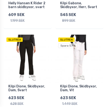
Helly Hansen K Rider 2
Kilpi Gabone,
barn skidbyxor, svart
Skidbyxor, Herr, Svart
609 SEK
545 SEK
1.199 SEK
899 SEK
SLUTREA
SLUTREA
Spara 57 %
Kilpi Dione, Skidbyxor,
Kilpi Dione, Skidbyxor,
Dam, Svart
Dam, Vit
623 SEK
623 SEK
628 SEK
1.449 SEK