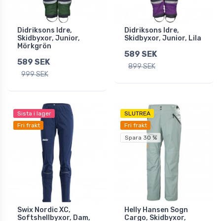
Didriksons Idre,
Didriksons Idre,
Skidbyxor, Junior,
Skidbyxor, Junior, Lila
Mörkgrön
589 SEK
589 SEK
899 SEK
999 SEK
Sista i lager
SLUTREA
Fri frakt
Fri frakt
Spara 30 %
Swix Nordic XC,
Helly Hansen Sogn
Softshellbyxor, Dam,
Cargo, Skidbyxor,