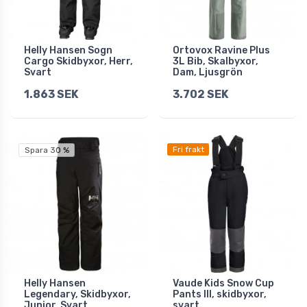
Helly Hansen Sogn
Ortovox Ravine Plus
Cargo Skidbyxor, Herr,
3L Bib, Skalbyxor,
Svart
Dam, Ljusgrön
1.863 SEK
3.702 SEK
Fri frakt
Spara 30 %
Helly Hansen
Vaude Kids Snow Cup
Legendary, Skidbyxor,
Pants III, skidbyxor,
Junior, Svart
svart