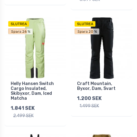
SLUTREA
SLUTREA
Fri frakt
Fri frakt
Spara 26 %
Spara 20 %
Helly Hansen Switch
Craft Mountain,
Cargo Insulated,
Byxor, Dam, Svart
Skibyxor, Dam, Iced
1.200 SEK
Matcha
1.499 SEK
1.841 SEK
2.499 SEK