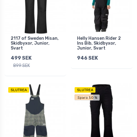
2117 of Sweden Misan,
Helly Hansen Rider 2
Skidbyxor, Junior,
Ins Bib, Skidbyxor,
Svart
Junior, Svart
499 SEK
946 SEK
899 SEK
SLUTREA
SLUTREA
Fri frakt
Spara 50 %