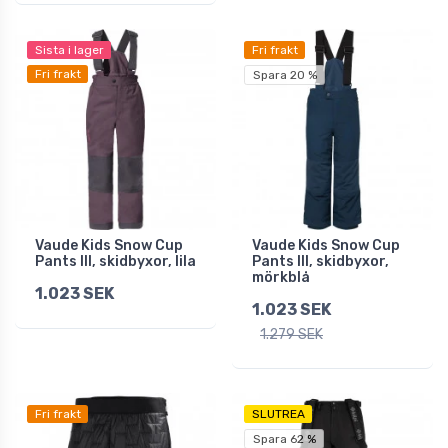
Sista i lager
Fri frakt
Fri frakt
Spara 20 %
Vaude Kids Snow Cup
Vaude Kids Snow Cup
Pants III, skidbyxor, lila
Pants III, skidbyxor,
mörkblå
1.023 SEK
1.023 SEK
1.279 SEK
Fri frakt
SLUTREA
Spara 62 %