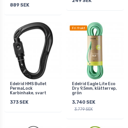
249 SEK
889 SEK
Fri frakt
Edelrid HMS Bullet
Edelrid Eagle Lite Eco
PermaLock
Dry 9,5mm, klätterrep,
Karbinhake, svart
grön
373 SEK
3.740 SEK
3.779 SEK