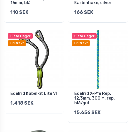
16mm, blå
Karbinhake, silver
110 SEK
166 SEK
Sista i lager
Sista i lager
Fri frakt
Fri frakt
Edelrid Kabelkit Lite VI
Edelrid X-P*e Rep,
12,3mm, 300 M, rep,
1.418 SEK
blå/gul
15.656 SEK