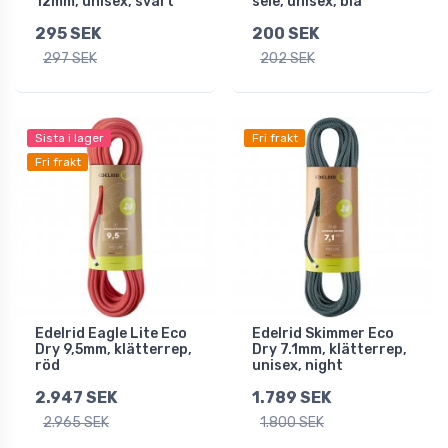
12mm, unisex, svart
sele, unisex, blå
295 SEK
200 SEK
297 SEK
202 SEK
Sista i lager
Fri frakt
Fri frakt
Edelrid Eagle Lite Eco
Edelrid Skimmer Eco
Dry 9,5mm, klätterrep,
Dry 7.1mm, klätterrep,
röd
unisex, night
2.947 SEK
1.789 SEK
2.965 SEK
1.800 SEK