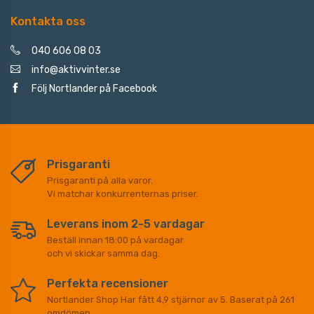
Kontakta oss
040 606 08 03
info@aktivvinter.se
Följ Nortlander på Facebook
Prisgaranti
Prisgaranti på alla varor.
Vi matchar konkurrenternas priser.
Leverans inom 2-5 vardagar
Beställ innan 18:00 på vardagar
och vi skickar samma dag.
Perfekta recensioner
Nortlander Shop
Har fått
4,9
stjärnor av
5
. Baserat på
261
omdömen.