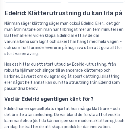
Edelrid: Klätterutrustning du kan lita på
När man säger klättring säger man också Edelrid. Eller... det gör
man åtminstone om man har tillbringat mer än fem minuter i en
klätterhall eller vid en klippa. Edelrid är ett av de där
varumärkena som lugnt och säkert har hängt med hela vägen –
och som fortfarande levererar på hög nivå utan att göra alltför
stort väsen av sig.
Hos oss hittar du ett stort utbud av Edelrid-utrustning, från
robusta hjälmar och slingor till avancerade klätterrep och
karbiner. Oavsett om du ägnar dig åt sportklättring, isklättring
eller något helt annat kan du hitta utrustning från Edelrid som
passar dina behov.
Vad är Edelrid egentligen känt för?
Edelrid har en speciell plats i hjärtat hos många klättrare – och
det är inte utan anledning. De var bland de första att utveckla
kärnmantelrep (det du känner igen som moderna klätterrep), och
än idag fortsätter de att skapa produkter där innovation,