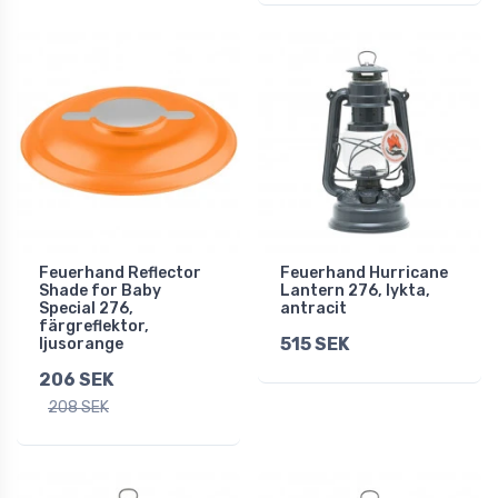
Feuerhand Reflector
Feuerhand Hurricane
Shade for Baby
Lantern 276, lykta,
Special 276,
antracit
färgreflektor,
515 SEK
ljusorange
206 SEK
208 SEK