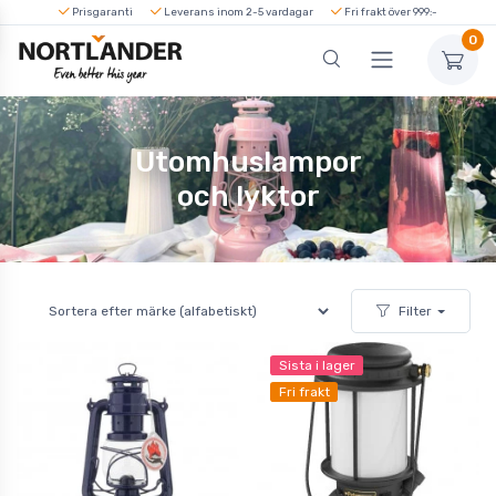
Prisgaranti
Leverans inom 2-5 vardagar
Fri frakt över 999:-
0
Utomhuslampor
och lyktor
Filter
Sista i lager
Fri frakt