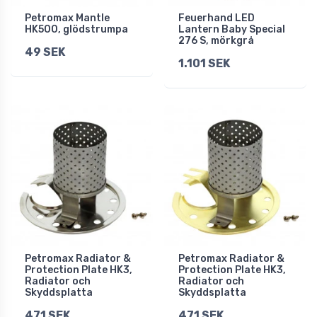
Petromax Mantle
Feuerhand LED
HK500, glödstrumpa
Lantern Baby Special
276 S, mörkgrå
49 SEK
1.101 SEK
Petromax Radiator &
Petromax Radiator &
Protection Plate HK3,
Protection Plate HK3,
Radiator och
Radiator och
Skyddsplatta
Skyddsplatta
471 SEK
471 SEK