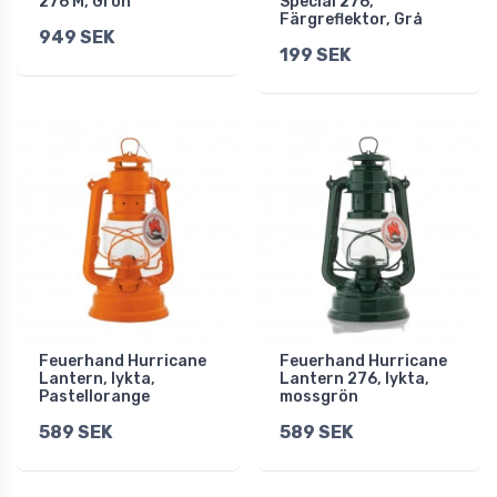
276 M, Grön
Special 276,
Färgreflektor, Grå
949 SEK
199 SEK
Feuerhand Hurricane
Feuerhand Hurricane
Lantern, lykta,
Lantern 276, lykta,
Pastellorange
mossgrön
589 SEK
589 SEK