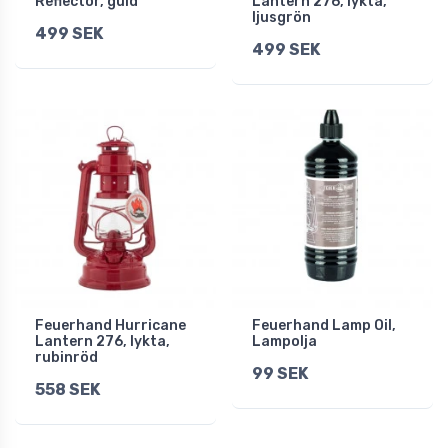
Reflector, guld
Lantern 276, lykta,
ljusgrön
499 SEK
499 SEK
Feuerhand Hurricane
Feuerhand Lamp Oil,
Lantern 276, lykta,
Lampolja
rubinröd
99 SEK
558 SEK