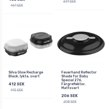
691 SEK
461 SEK
Silva Glow Recharge
Feuerhand Reflector
Black, lykta, svart
Shade for Baby
Special 276,
412 SEK
Färgreflektor,
Mattsvart
415 SEK
206 SEK
208 SEK