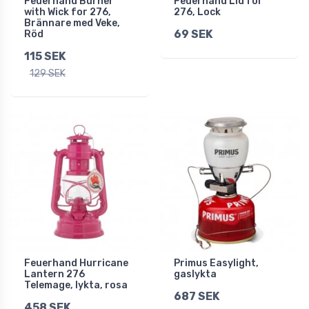
Feuerhand Burner
Feuerhand Lid for
with Wick for 276,
276, Lock
Brännare med Veke,
69 SEK
Röd
115 SEK
129 SEK
Feuerhand Hurricane
Primus Easylight,
Lantern 276
gaslykta
Telemage, lykta, rosa
687 SEK
458 SEK