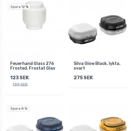
Spara 12 %
Feuerhand Glass 276
Silva Glow Black, lykta,
Frosted, Frostat Glas
svart
123 SEK
275 SEK
139 SEK
Spara 8 %