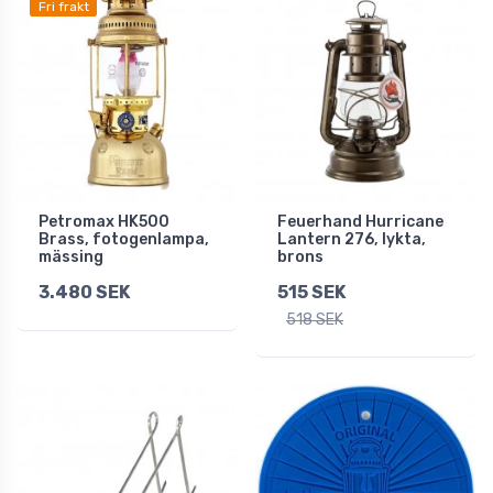
Fri frakt
Petromax HK500
Feuerhand Hurricane
Brass, fotogenlampa,
Lantern 276, lykta,
mässing
brons
3.480 SEK
515 SEK
518 SEK