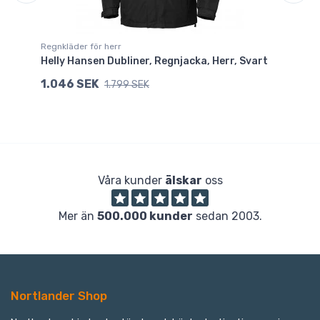
Regnkläder för herr
Re
lå
Helly Hansen Dubliner, Regnjacka, Herr, Svart
He
1.046 SEK
1
1.799 SEK
Våra kunder
älskar
oss
Mer än
500.000 kunder
sedan 2003.
Nortlander Shop