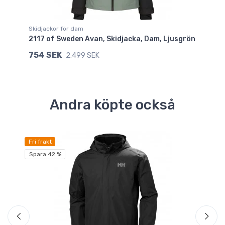
Skidjackor för dam
Sk
2117 of Sweden Avan, Skidjacka, Dam, Ljusgrön
Di
754 SEK
1
2.499 SEK
Andra köpte också
Fri frakt
Fri
Spara 42 %
Sp