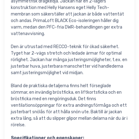
asymmetrisk dragkedja. Jackan har en 2-lagers
konstruktion med Helly Hansens eget Helly Tech-
membran som säkerställer att jackan är både vattentät
och andas. PrimaLoft BLACK Eco-isoleringen håller dig
varm, medan den PFC-fria DWR-behandlingen ger extra
vattenavvisning.
Den är utrustad med RECCO-teknik för ökad säkerhet.
Tyget har 2-vägs stretch och ledade ärmar för optimal
rörlighet. Jackan har många justeringsmöjligheter, t.ex. en
justerbar huva, justerbara manschetter vid handlederna
samt justeringsmöjlighet vid midjan.
Bland de praktiska detaljerna finns helt förseglade
sömmar, en invändig bröstficka, en liftkortsficka och en
bröstficka med en rengöringsduk. Det finns
ventilationsöppningar för extra andningsförmåga och ett
justerbart snölås för att hålla snön ute. Baktill är jackan
extra lång, så att du slipper glipor mellan delarna när du är i
rörelse.
Specifikationer och egenskaper: