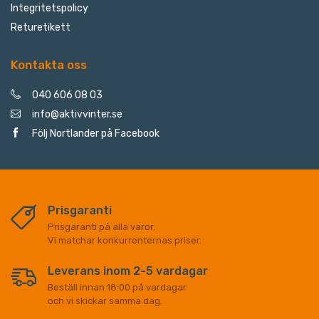
Integritetspolicy
Returetikett
Kontakta oss
040 606 08 03
info@aktivvinter.se
Följ Nortlander på Facebook
Prisgaranti
Prisgaranti på alla varor.
Vi matchar konkurrenternas priser.
Leverans inom 2-5 vardagar
Beställ innan 18:00 på vardagar
och vi skickar samma dag.