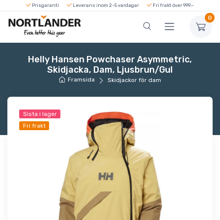
Prisgaranti
Leverans inom 2-5 vardagar
Fri frakt över 999:-
0
Helly Hansen Powchaser Asymmetric,
Skidjacka, Dam, Ljusbrun/Gul
Framsida
Skidjackor för dam
Sista i lager
Fri frakt