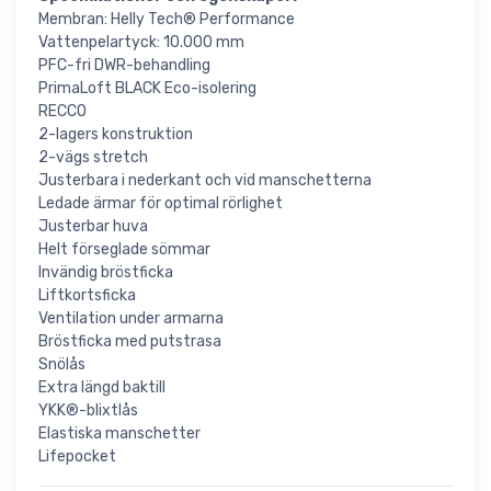
Membran: Helly Tech® Performance
Vattenpelartyck: 10.000 mm
PFC-fri DWR-behandling
PrimaLoft BLACK Eco-isolering
RECCO
2-lagers konstruktion
2-vägs stretch
Justerbara i nederkant och vid manschetterna
Ledade ärmar för optimal rörlighet
Justerbar huva
Helt förseglade sömmar
Invändig bröstficka
Liftkortsficka
Ventilation under armarna
Bröstficka med putstrasa
Snölås
Extra längd baktill
YKK®-blixtlås
Elastiska manschetter
Lifepocket